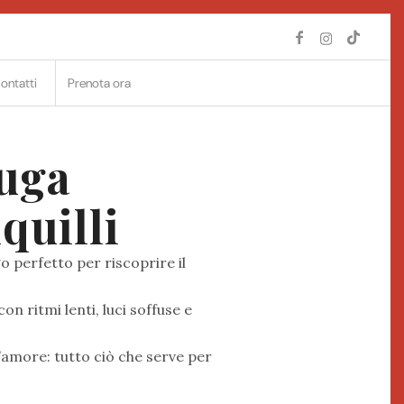
ontatti
Prenota ora
fuga
quilli
go perfetto per riscoprire il
n ritmi lenti, luci soffuse e
’amore: tutto ciò che serve per