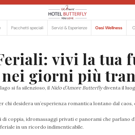
e
Pacchetti speciali
Servizi & Esperienze
Oasi Wellness
C
eriali: vivi la tua 
nei giorni più tran
ago si fa silenzioso, il
Nido d’Amore Butterfly
diventa il luo
per chi desidera un’esperienza romantica lontano dal caos, co
 di coppia, idromassaggi privati e panorami che parlano d
eriale in un ricordo indimenticabile.