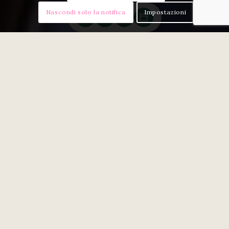
Nascondi solo la notifica
Impostazioni
Energia e passione in ogni
dettaglio
La
Room Wellness Plus Bohème
è una suite
vivace, gioiosa e piena di personalità.
I suoi colori caldi e decisi, uniti alla luce naturale
che filtra dalle finestre, creano un ambiente che
trasmette energia e amore allo stesso tempo.