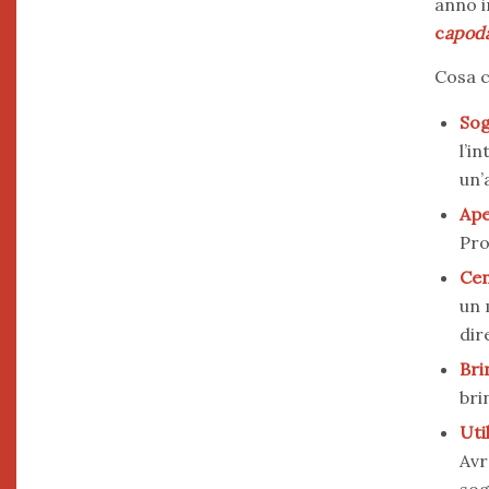
anno i
c
apoda
Cosa c
Sog
l’i
un’
Ape
Pro
Cen
un 
dir
Bri
bri
Uti
Avr