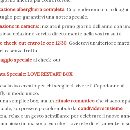
giorno ancora più confortevole.
azione alberghiera completa
: Ci prenderemo cura di ogni
taglio per garantirvi una notte speciale.
azione in camera:
Iniziate il primo giorno dell’anno con un
iziosa colazione servita direttamente nella vostra suite.
e check-out entro le ore 12:30
: Godetevi un’ulteriore matt
relax senza fretta.
ggio speciale
al check-out
nta Speciale: LOVE RESTART BOX
 esclusivo creato per chi sceglie di vivere il Capodanno al
fly in modo unico.
una semplice box, ma un
rituale romantico
che vi accomp
ccole, sorprese e piccoli simboli da
condividere insieme
.
za, relax e un gesto scintillante per celebrare il nuovo an
racchiuso in una sorpresa che troverete direttamente in su