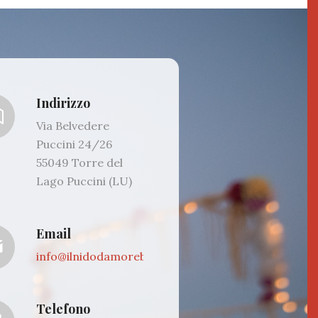
Indirizzo
Via Belvedere
Puccini 24/26
55049 Torre del
Lago Puccini (LU)
Email
info@ilnidodamorebutterfly.it
Telefono