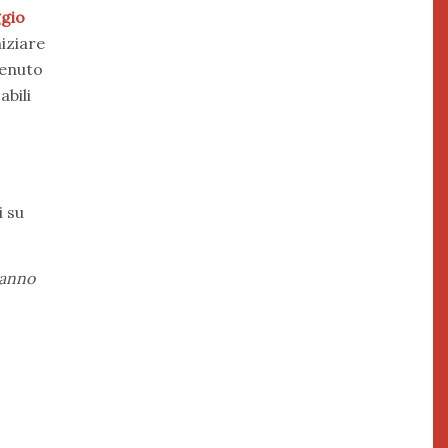
ggio
iziare
venuto
abili
 su
 anno