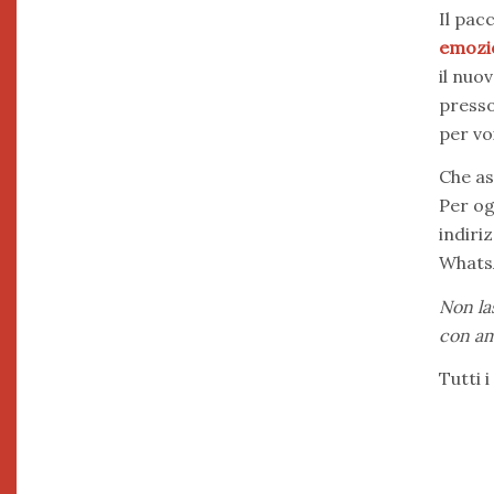
Il pac
emozio
il nuo
presso
per vo
Che as
Per og
indiri
Whats
Non la
con am
Tutti 