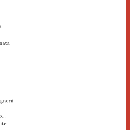
a
inata
agnerà
no…
ite.