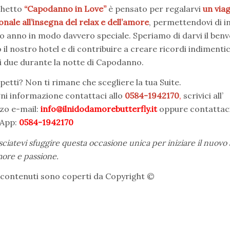
chetto
“Capodanno in Love”
è pensato per regalarvi
un via
nale all’insegna del relax e dell’amore
, permettendovi di in
vo anno in modo davvero speciale. Speriamo di darvi il ben
 il nostro hotel e di contribuire a creare ricordi indimentic
i due durante la notte di Capodanno.
petti? Non ti rimane che scegliere la tua Suite.
ni informazione contattaci allo
0584-1942170
,
scrivici all’
zzo e-mail:
info@ilnidodamorebutterfly.it
oppure contattaci
App:
0584-1942170
sciatevi sfuggire questa occasione unica per iniziare il nuovo
ore e passione.
i contenuti sono coperti da Copyright ©