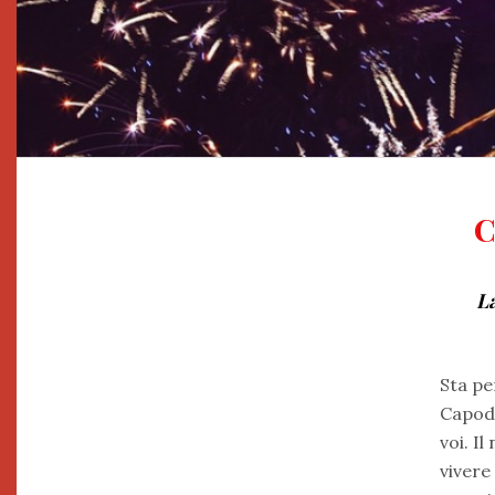
C
La
Sta pe
Capoda
voi. I
vivere