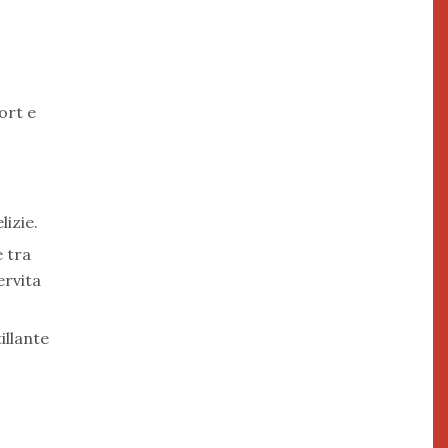
ort e
izie.
e tra
ervita
illante