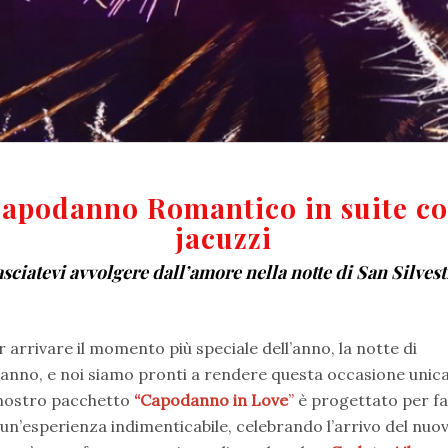
apodanno Romantico in suite c
jacuzzi
sciatevi avvolgere dall’amore nella notte di San Silves
r arrivare il momento più speciale dell’anno, la notte di
nno, e noi siamo pronti a rendere questa occasione unic
l nostro pacchetto
“Capodanno in Love
”
è progettato per fa
 un’esperienza indimenticabile, celebrando l’arrivo del nuo