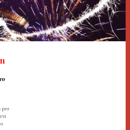
on
tro
a per
rvi
vo