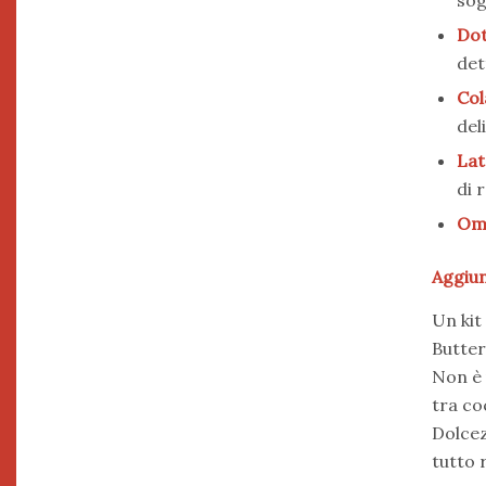
sog
Dot
det
Col
del
Lat
di 
Oma
Aggiu
Un kit
Butter
Non è 
tra co
Dolcez
tutto 