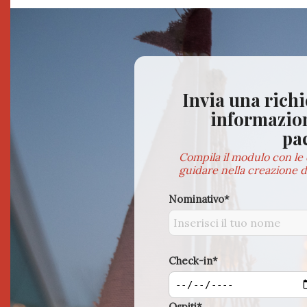
Invia una rich
informazion
pa
Compila il modulo con le 
guidare nella creazione d
Nominativo*
Check-in*
Ospiti*