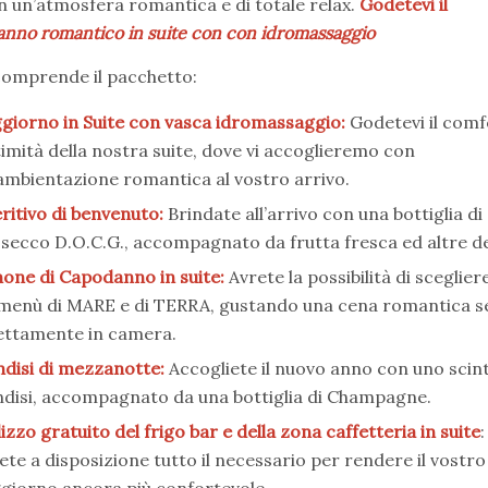
n un’atmosfera romantica e di totale relax.
Godetevi il
nno romantico in suite con con idromassaggio
omprende il pacchetto:
giorno in Suite con vasca idromassaggio:
Godetevi il comf
ntimità della nostra suite, dove vi accoglieremo con
ambientazione romantica al vostro arrivo.
ritivo di benvenuto:
Brindate all’arrivo con una bottiglia di
secco D.O.C.G., accompagnato da frutta fresca ed altre del
one di Capodanno in suite:
Avrete la possibilità di sceglier
menù di MARE e di TERRA, gustando una cena romantica s
ettamente in camera.
ndisi di mezzanotte:
Accogliete il nuovo anno con uno scint
ndisi, accompagnato da una bottiglia di Champagne.
lizzo gratuito del frigo bar e della zona caffetteria in suite
:
ete a disposizione tutto il necessario per rendere il vostro