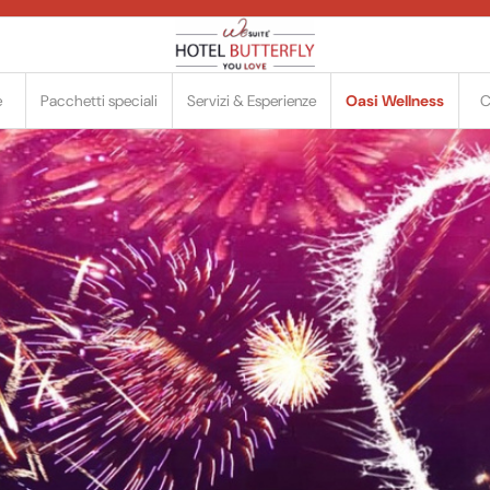
e
Pacchetti speciali
Servizi & Esperienze
Oasi Wellness
C