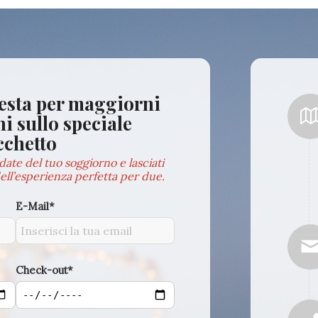
iesta per maggiorni
i sullo speciale
cchetto
date del tuo soggiorno e lasciati
ell’esperienza perfetta per due.
E-Mail*
Check-out*