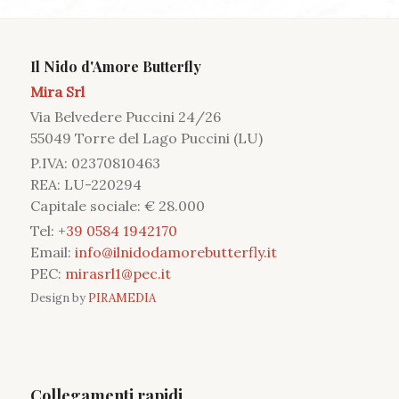
Il Nido d'Amore Butterfly
Mira Srl
Via Belvedere Puccini 24/26
55049 Torre del Lago Puccini (LU)
P.IVA: 02370810463
REA: LU-220294
Capitale sociale: € 28.000
Tel:
+39 0584 1942170
Email:
info@ilnidodamorebutterfly.it
PEC:
mirasrl1@pec.it
Design by
PIRAMEDIA
Collegamenti rapidi